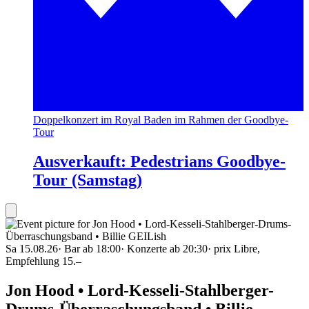
Doppelkonzert im Royal Baden im Rahmen der Goodbye-
Tour
Ausverkauft: Pedestrians Goodbye-
Tour (Samstag)
Sa 15.08.26
·
Bar ab 18:00
·
Konzerte ab 20:30
·
prix Libre,
Empfehlung 15.–
Jon Hood • Lord-Kesseli-Stahlberger-