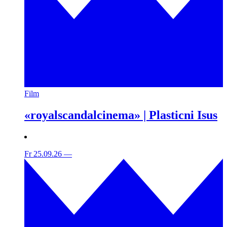
Film
«royalscandalcinema» | Plasticni Isus
Fr 25.09.26
—