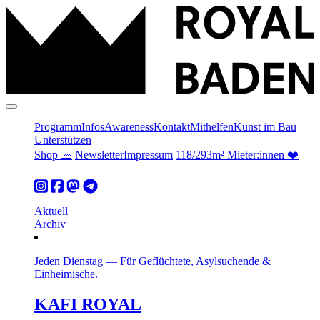
Programm
Infos
Awareness
Kontakt
Mithelfen
Kunst im Bau
Unterstützen
Shop 🧢
Newsletter
Impressum
118/293m² Mieter:innen ❤️
Aktuell
Archiv
Jeden Dienstag
—
Für Geflüchtete, Asylsuchende &
Einheimische.
KAFI ROYAL