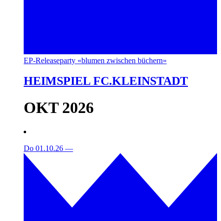
EP-Releaseparty «blumen zwischen büchern»
HEIMSPIEL FC.KLEINSTADT
OKT 2026
Do 01.10.26
—