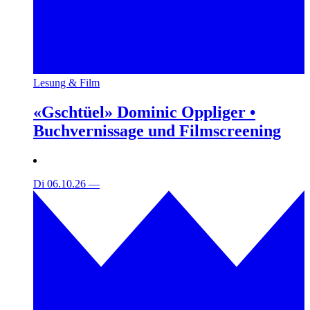
Lesung & Film
«Gschtüel» Dominic Oppliger •
Buchvernissage und Filmscreening
Di 06.10.26
—