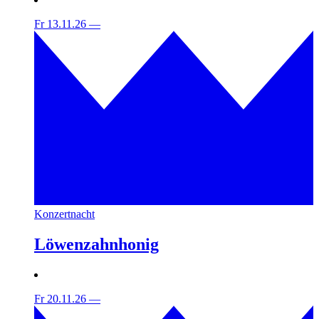
Fr 13.11.26
—
Konzertnacht
Löwenzahnhonig
Fr 20.11.26
—