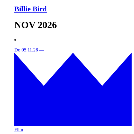
Billie Bird
NOV 2026
Do 05.11.26
—
Film