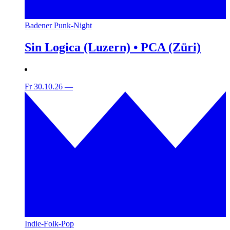
Badener Punk-Night
Sin Logica (Luzern) • PCA (Züri)
Fr 30.10.26
—
Indie-Folk-Pop