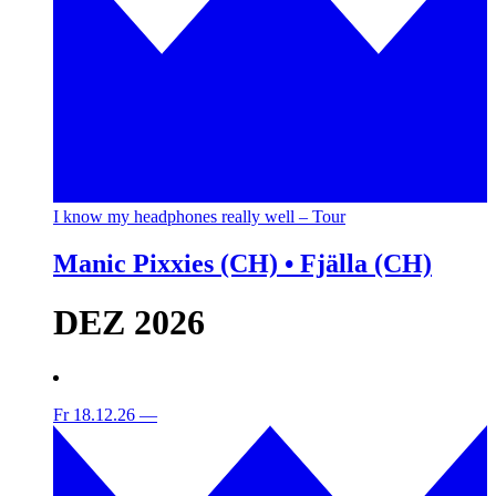
I know my headphones really well – Tour
Manic Pixxies (CH) • Fjälla (CH)
DEZ 2026
Fr 18.12.26
—