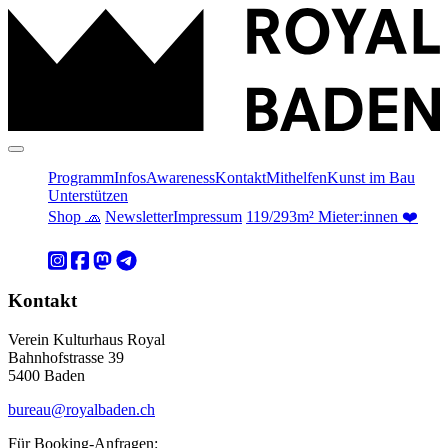
Programm
Infos
Awareness
Kontakt
Mithelfen
Kunst im Bau
Unterstützen
Shop 🧢
Newsletter
Impressum
119/293m² Mieter:innen ❤️
Kontakt
Verein Kulturhaus Royal
Bahnhofstrasse 39
5400 Baden
bureau@royalbaden.ch
Für Booking-Anfragen: