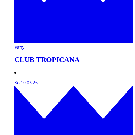
Party
CLUB TROPICANA
So 10.05.26
—