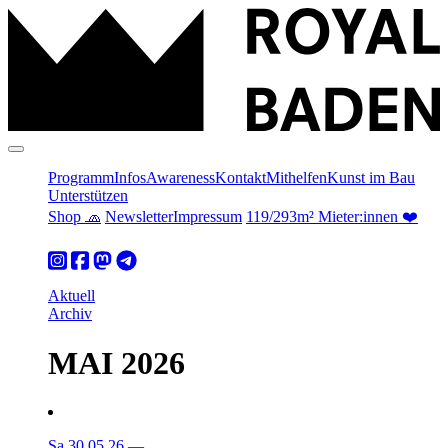
Programm
Infos
Awareness
Kontakt
Mithelfen
Kunst im Bau
Unterstützen
Shop 🧢
Newsletter
Impressum
119/293m² Mieter:innen ❤️
Aktuell
Archiv
MAI 2026
Sa 30.05.26
—