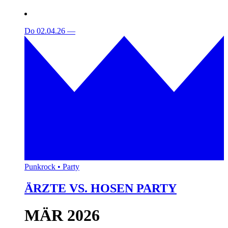
Do 02.04.26
—
Punkrock • Party
ÄRZTE VS. HOSEN PARTY
MÄR 2026