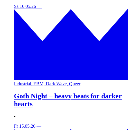
Sa 16.05.26
—
Industrial, EBM, Dark Wave, Queer
Goth Night – heavy beats for darker
hearts
Fr 15.05.26
—