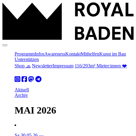
Programm
Infos
Awareness
Kontakt
Mithelfen
Kunst im Bau
Unterstützen
Shop 🧢
Newsletter
Impressum
116/293m² Mieter:innen ❤️
Aktuell
Archiv
MAI 2026
Sa 30.05.26
—