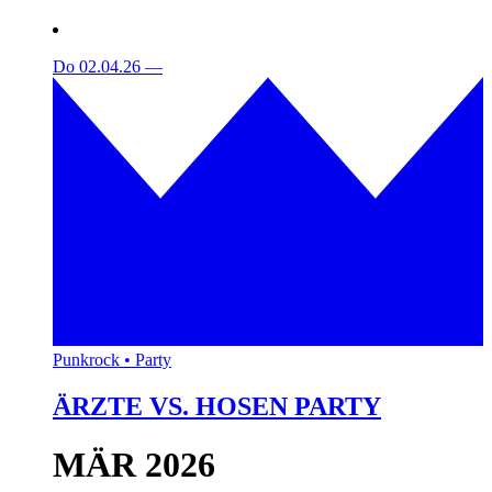
Do 02.04.26
—
Punkrock • Party
ÄRZTE VS. HOSEN PARTY
MÄR 2026