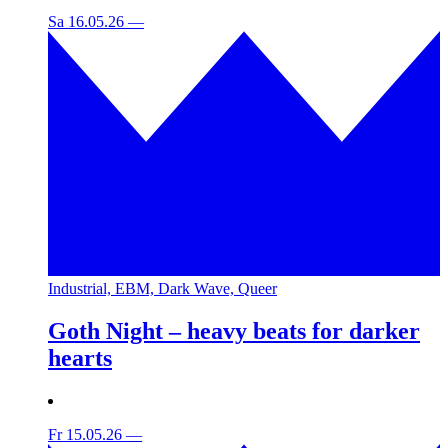
Sa 16.05.26
—
Industrial, EBM, Dark Wave, Queer
Goth Night – heavy beats for darker
hearts
Fr 15.05.26
—