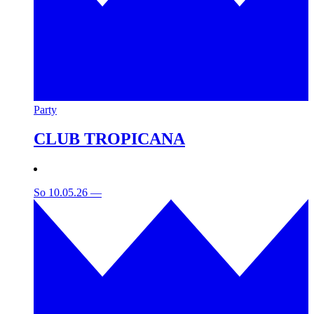
Party
CLUB TROPICANA
So 10.05.26
—