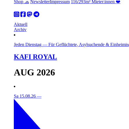
Shop 🧢
Newsletter
Impressum
116/293m² Mieter:innen ❤️
Aktuell
Archiv
Jeden Dienstag
—
Für Geflüchtete, Asylsuchende & Einheimis
KAFI ROYAL
AUG 2026
Sa 15.08.26
—