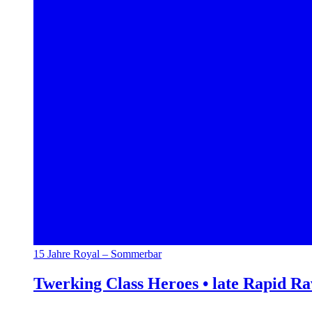
15 Jahre Royal – Sommerbar
Twerking Class Heroes • late Rapid R