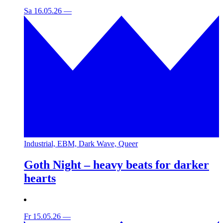
Sa 16.05.26
—
Industrial, EBM, Dark Wave, Queer
Goth Night – heavy beats for darker
hearts
Fr 15.05.26
—