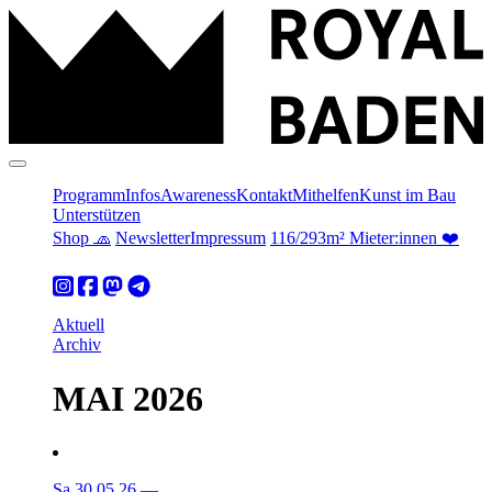
Programm
Infos
Awareness
Kontakt
Mithelfen
Kunst im Bau
Unterstützen
Shop 🧢
Newsletter
Impressum
116/293m² Mieter:innen ❤️
Aktuell
Archiv
MAI 2026
Sa 30.05.26
—