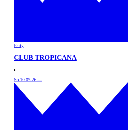
Party
CLUB TROPICANA
So 10.05.26
—