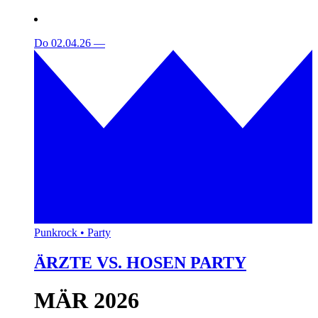
Do 02.04.26
—
Punkrock • Party
ÄRZTE VS. HOSEN PARTY
MÄR 2026