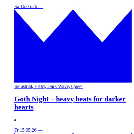
Sa 16.05.26
—
Industrial, EBM, Dark Wave, Queer
Goth Night – heavy beats for darker
hearts
Fr 15.05.26
—