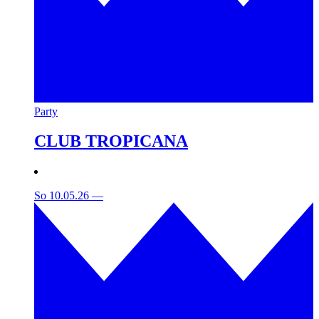
Party
CLUB TROPICANA
So 10.05.26
—