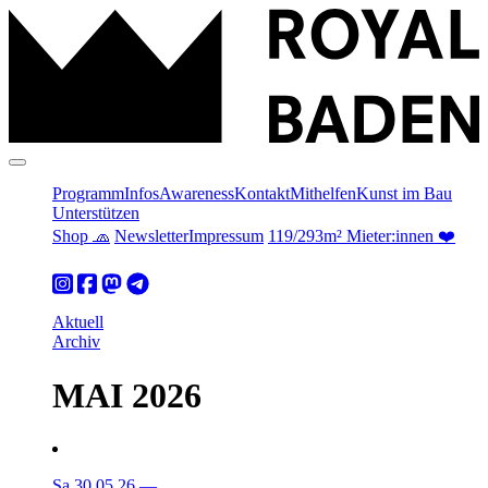
Programm
Infos
Awareness
Kontakt
Mithelfen
Kunst im Bau
Unterstützen
Shop 🧢
Newsletter
Impressum
119/293m² Mieter:innen ❤️
Aktuell
Archiv
MAI 2026
Sa 30.05.26
—