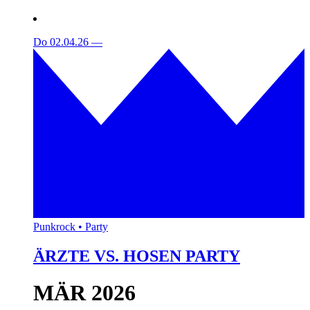
Do 02.04.26
—
Punkrock • Party
ÄRZTE VS. HOSEN PARTY
MÄR 2026