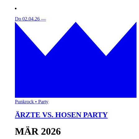
Do 02.04.26
—
Punkrock • Party
ÄRZTE VS. HOSEN PARTY
MÄR 2026