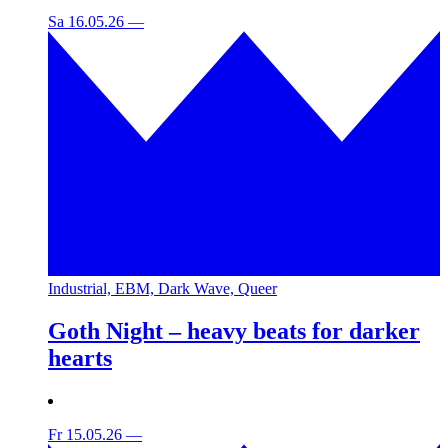
Sa 16.05.26
—
Industrial, EBM, Dark Wave, Queer
Goth Night – heavy beats for darker
hearts
Fr 15.05.26
—