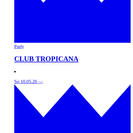
Party
CLUB TROPICANA
So 10.05.26
—