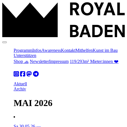
Programm
Infos
Awareness
Kontakt
Mithelfen
Kunst im Bau
Unterstützen
Shop 🧢
Newsletter
Impressum
119/293m² Mieter:innen ❤️
Aktuell
Archiv
MAI 2026
Sa 30.05.26
—