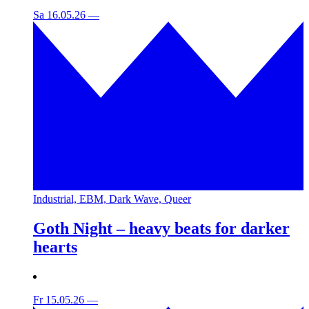
Sa 16.05.26
—
Industrial, EBM, Dark Wave, Queer
Goth Night – heavy beats for darker
hearts
Fr 15.05.26
—