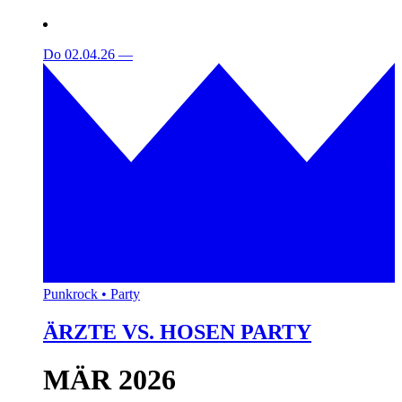
Do 02.04.26
—
Punkrock • Party
ÄRZTE VS. HOSEN PARTY
MÄR 2026