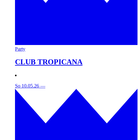
Party
CLUB TROPICANA
So 10.05.26
—