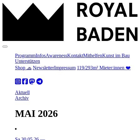
Programm
Infos
Awareness
Kontakt
Mithelfen
Kunst im Bau
Unterstützen
Shop 🧢
Newsletter
Impressum
119/293m² Mieter:innen ❤️
Aktuell
Archiv
MAI 2026
Sa 30.05.26
—