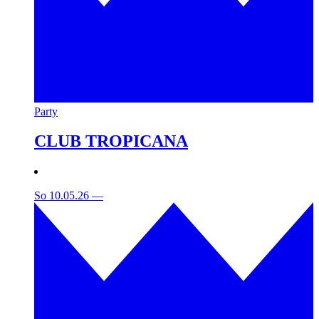
Party
CLUB TROPICANA
So 10.05.26
—