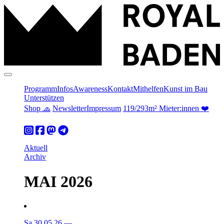
Programm
Infos
Awareness
Kontakt
Mithelfen
Kunst im Bau
Unterstützen
Shop 🧢
Newsletter
Impressum
119/293m² Mieter:innen ❤️
Aktuell
Archiv
MAI 2026
Sa 30.05.26
—