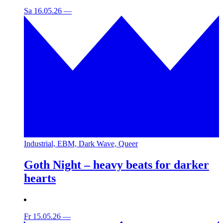
Sa 16.05.26
—
Industrial, EBM, Dark Wave, Queer
Goth Night – heavy beats for darker
hearts
Fr 15.05.26
—