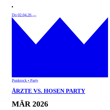
Do 02.04.26
—
Punkrock • Party
ÄRZTE VS. HOSEN PARTY
MÄR 2026