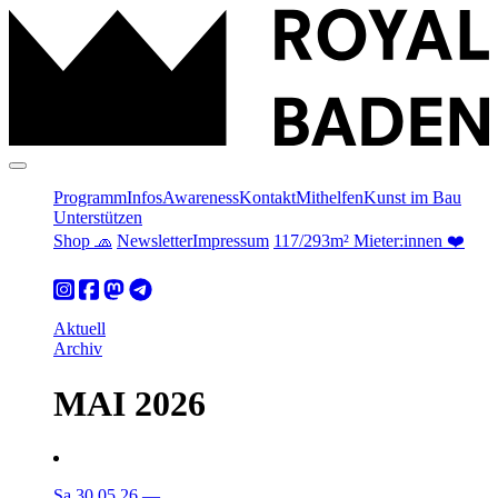
Programm
Infos
Awareness
Kontakt
Mithelfen
Kunst im Bau
Unterstützen
Shop 🧢
Newsletter
Impressum
117/293m² Mieter:innen ❤️
Aktuell
Archiv
MAI 2026
Sa 30.05.26
—