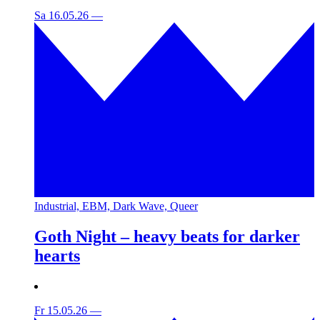
Sa 16.05.26
—
Industrial, EBM, Dark Wave, Queer
Goth Night – heavy beats for darker
hearts
Fr 15.05.26
—