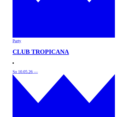
Party
CLUB TROPICANA
So 10.05.26
—