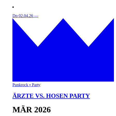
Do 02.04.26
—
Punkrock • Party
ÄRZTE VS. HOSEN PARTY
MÄR 2026