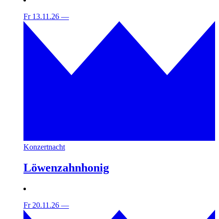
Fr 13.11.26
—
Konzertnacht
Löwenzahnhonig
Fr 20.11.26
—