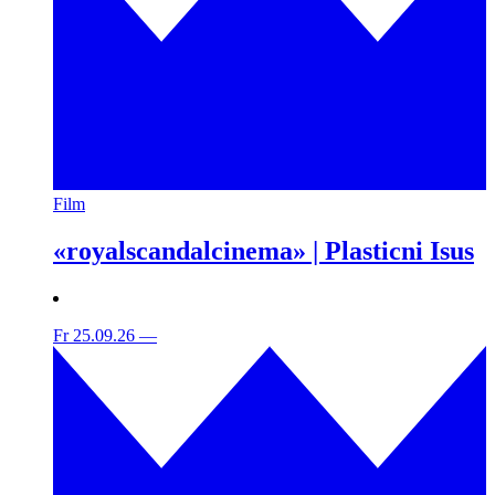
Film
«royalscandalcinema» | Plasticni Isus
Fr 25.09.26
—