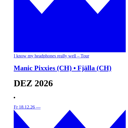
I know my headphones really well – Tour
Manic Pixxies (CH) • Fjälla (CH)
DEZ 2026
Fr 18.12.26
—