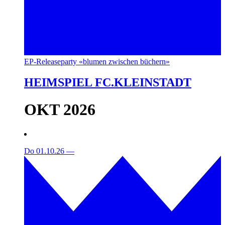
EP-Releaseparty «blumen zwischen büchern»
HEIMSPIEL FC.KLEINSTADT
OKT 2026
Do 01.10.26
—