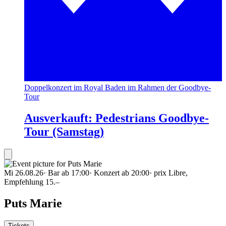
Doppelkonzert im Royal Baden im Rahmen der Goodbye-
Tour
Ausverkauft: Pedestrians Goodbye-
Tour (Samstag)
Mi 26.08.26
·
Bar ab 17:00
·
Konzert ab 20:00
·
prix Libre,
Empfehlung 15.–
Puts Marie
Tickets