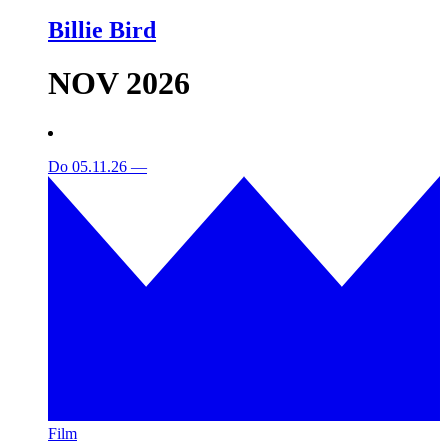
Billie Bird
NOV 2026
Do 05.11.26
—
Film