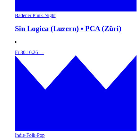
Badener Punk-Night
Sin Logica (Luzern) • PCA (Züri)
Fr 30.10.26
—
Indie-Folk-Pop