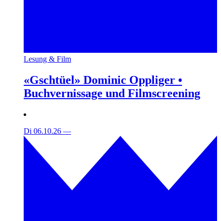
Lesung & Film
«Gschtüel» Dominic Oppliger •
Buchvernissage und Filmscreening
Di 06.10.26
—