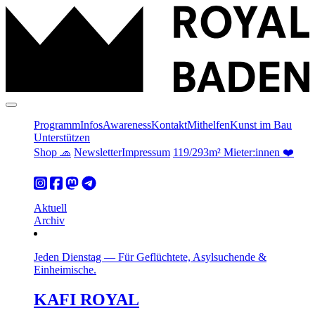
Programm
Infos
Awareness
Kontakt
Mithelfen
Kunst im Bau
Unterstützen
Shop 🧢
Newsletter
Impressum
119/293m² Mieter:innen ❤️
Aktuell
Archiv
Jeden Dienstag
—
Für Geflüchtete, Asylsuchende &
Einheimische.
KAFI ROYAL