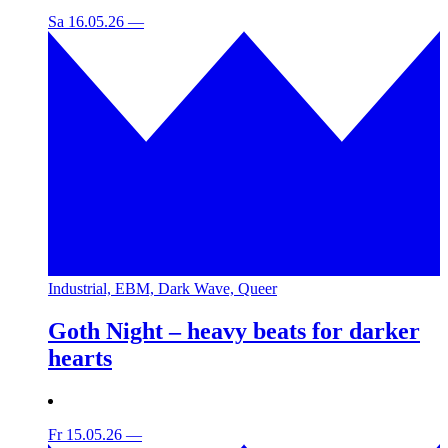
Sa 16.05.26
—
Industrial, EBM, Dark Wave, Queer
Goth Night – heavy beats for darker
hearts
Fr 15.05.26
—