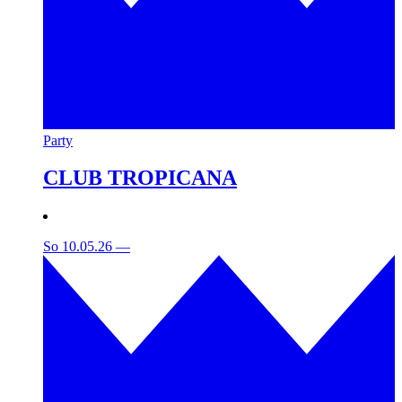
Party
CLUB TROPICANA
So 10.05.26
—