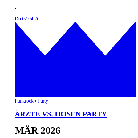
Do 02.04.26
—
Punkrock • Party
ÄRZTE VS. HOSEN PARTY
MÄR 2026