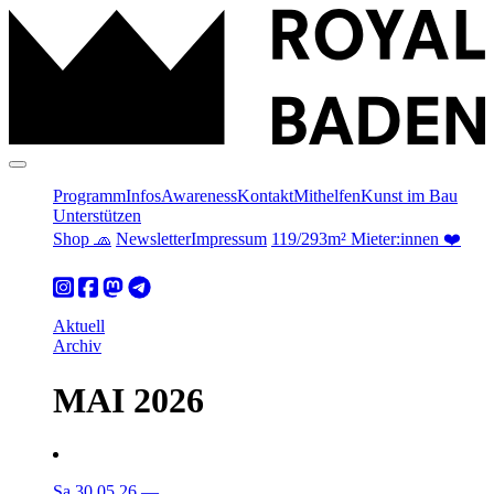
Programm
Infos
Awareness
Kontakt
Mithelfen
Kunst im Bau
Unterstützen
Shop 🧢
Newsletter
Impressum
119/293m² Mieter:innen ❤️
Aktuell
Archiv
MAI 2026
Sa 30.05.26
—