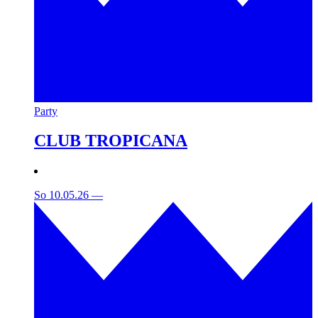
Party
CLUB TROPICANA
So 10.05.26
—