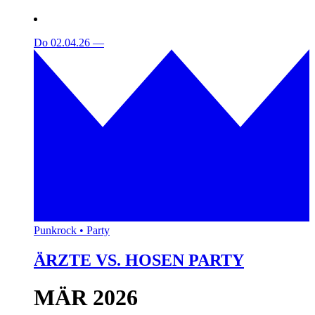
Do 02.04.26
—
Punkrock • Party
ÄRZTE VS. HOSEN PARTY
MÄR 2026