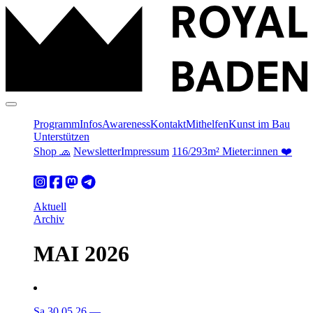
Programm
Infos
Awareness
Kontakt
Mithelfen
Kunst im Bau
Unterstützen
Shop 🧢
Newsletter
Impressum
116/293m² Mieter:innen ❤️
Aktuell
Archiv
MAI 2026
Sa 30.05.26
—