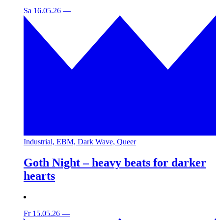
Sa 16.05.26
—
Industrial, EBM, Dark Wave, Queer
Goth Night – heavy beats for darker
hearts
Fr 15.05.26
—