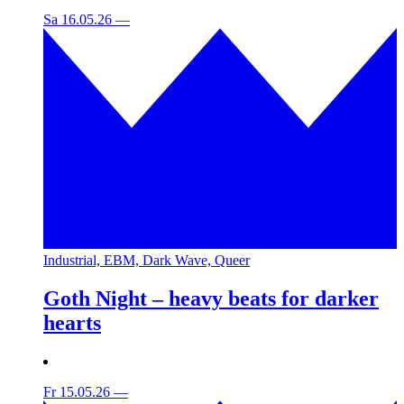
Sa 16.05.26
—
Industrial, EBM, Dark Wave, Queer
Goth Night – heavy beats for darker
hearts
Fr 15.05.26
—