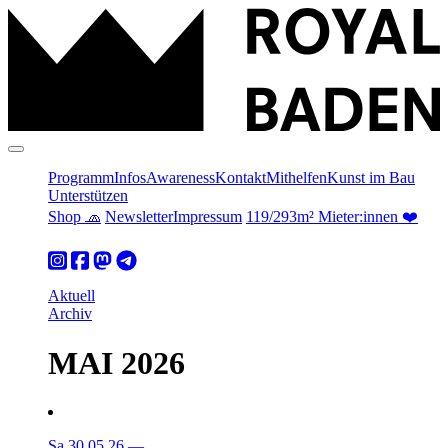
Programm
Infos
Awareness
Kontakt
Mithelfen
Kunst im Bau
Unterstützen
Shop 🧢
Newsletter
Impressum
119/293m² Mieter:innen ❤️
Aktuell
Archiv
MAI 2026
Sa 30.05.26
—