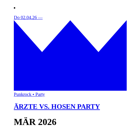
Do 02.04.26
—
Punkrock • Party
ÄRZTE VS. HOSEN PARTY
MÄR 2026