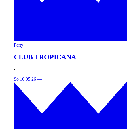
Party
CLUB TROPICANA
So 10.05.26
—