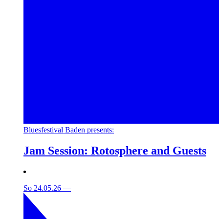
Bluesfestival Baden presents:
Jam Session: Rotosphere and Guests
So 24.05.26
—