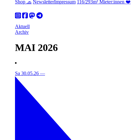
Shop 🧢
Newsletter
Impressum
116/293m² Mieter:innen ❤️
Aktuell
Archiv
MAI 2026
Sa 30.05.26
—