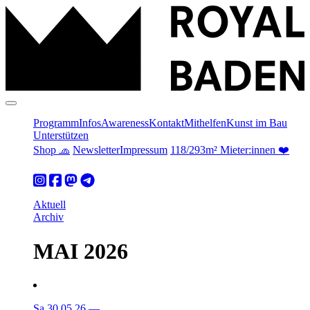
Programm
Infos
Awareness
Kontakt
Mithelfen
Kunst im Bau
Unterstützen
Shop 🧢
Newsletter
Impressum
118/293m² Mieter:innen ❤️
Aktuell
Archiv
MAI 2026
Sa 30.05.26
—