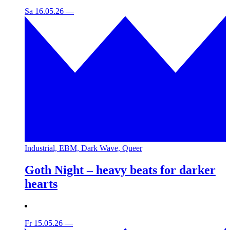
Sa 16.05.26
—
Industrial, EBM, Dark Wave, Queer
Goth Night – heavy beats for darker
hearts
Fr 15.05.26
—