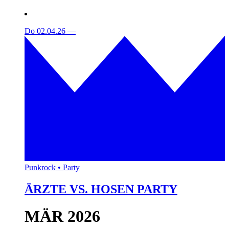
Do 02.04.26
—
Punkrock • Party
ÄRZTE VS. HOSEN PARTY
MÄR 2026