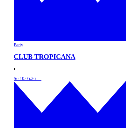
Party
CLUB TROPICANA
So 10.05.26
—