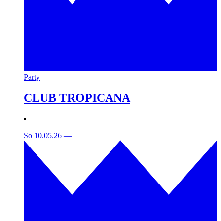
Party
CLUB TROPICANA
So 10.05.26
—