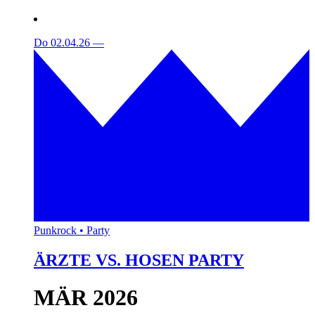
Do 02.04.26
—
Punkrock • Party
ÄRZTE VS. HOSEN PARTY
MÄR 2026