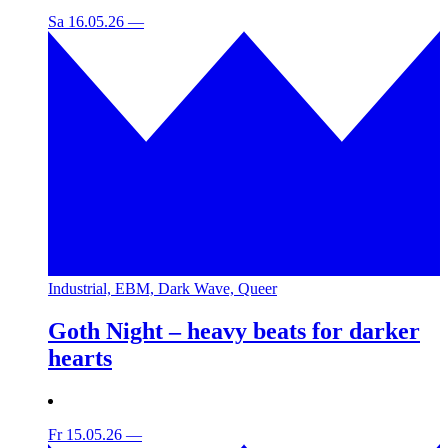
Sa 16.05.26
—
Industrial, EBM, Dark Wave, Queer
Goth Night – heavy beats for darker
hearts
Fr 15.05.26
—