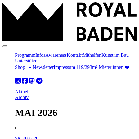
Programm
Infos
Awareness
Kontakt
Mithelfen
Kunst im Bau
Unterstützen
Shop 🧢
Newsletter
Impressum
119/293m² Mieter:innen ❤️
Aktuell
Archiv
MAI 2026
Sa 30.05.26
—