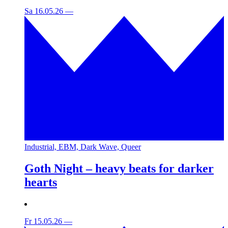
Sa 16.05.26
—
Industrial, EBM, Dark Wave, Queer
Goth Night – heavy beats for darker
hearts
Fr 15.05.26
—