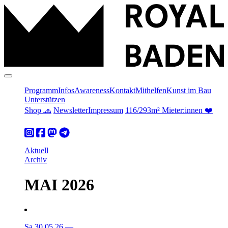
Programm
Infos
Awareness
Kontakt
Mithelfen
Kunst im Bau
Unterstützen
Shop 🧢
Newsletter
Impressum
116/293m² Mieter:innen ❤️
Aktuell
Archiv
MAI 2026
Sa 30.05.26
—