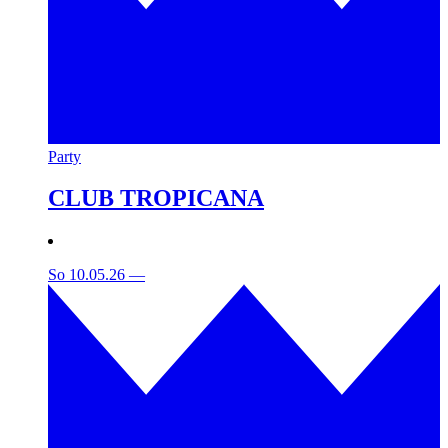
Party
CLUB TROPICANA
So 10.05.26
—