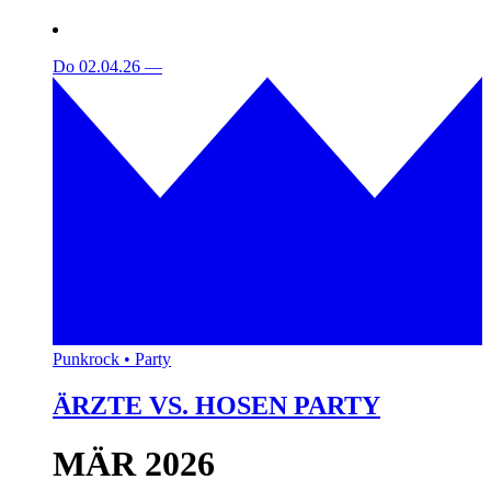
Do 02.04.26
—
Punkrock • Party
ÄRZTE VS. HOSEN PARTY
MÄR 2026