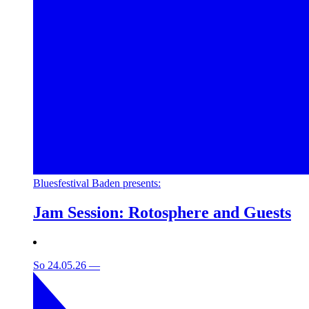
Bluesfestival Baden presents:
Jam Session: Rotosphere and Guests
So 24.05.26
—