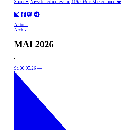
Shop 🧢
Newsletter
Impressum
119/293m² Mieter:innen ❤️
Aktuell
Archiv
MAI 2026
Sa 30.05.26
—