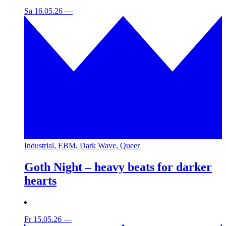
Sa 16.05.26
—
Industrial, EBM, Dark Wave, Queer
Goth Night – heavy beats for darker
hearts
Fr 15.05.26
—