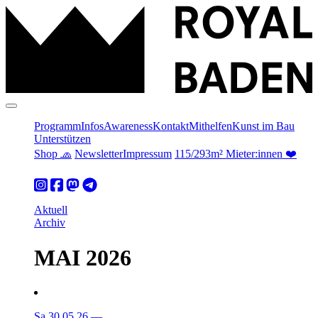
Programm
Infos
Awareness
Kontakt
Mithelfen
Kunst im Bau
Unterstützen
Shop 🧢
Newsletter
Impressum
115/293m² Mieter:innen ❤️
Aktuell
Archiv
MAI 2026
Sa 30.05.26
—