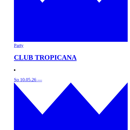
Party
CLUB TROPICANA
So 10.05.26
—