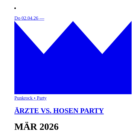
Do 02.04.26
—
Punkrock • Party
ÄRZTE VS. HOSEN PARTY
MÄR 2026