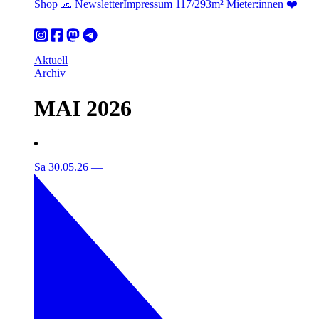
Shop 🧢
Newsletter
Impressum
117/293m² Mieter:innen ❤️
Aktuell
Archiv
MAI 2026
Sa 30.05.26
—