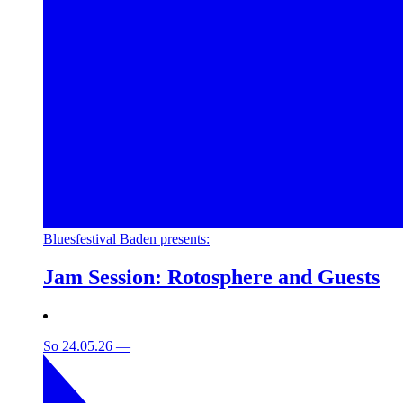
Bluesfestival Baden presents:
Jam Session: Rotosphere and Guests
So 24.05.26
—