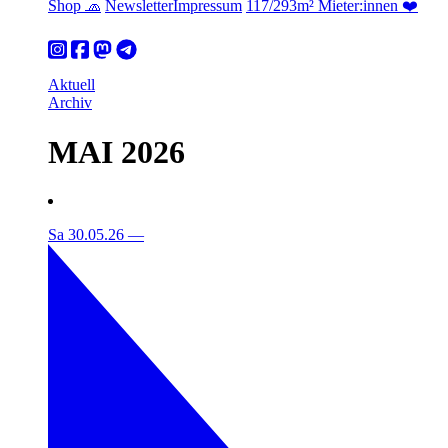
Shop 🧢
Newsletter
Impressum
117/293m² Mieter:innen ❤️
Aktuell
Archiv
MAI 2026
Sa 30.05.26
—