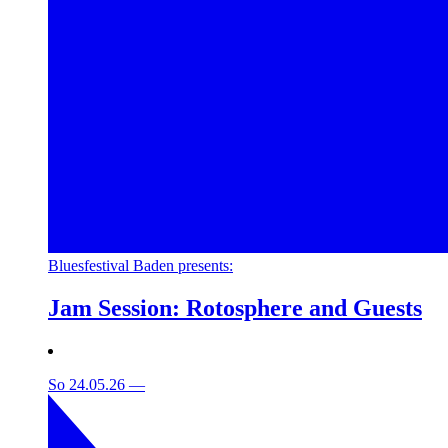
Bluesfestival Baden presents:
Jam Session: Rotosphere and Guests
So 24.05.26
—