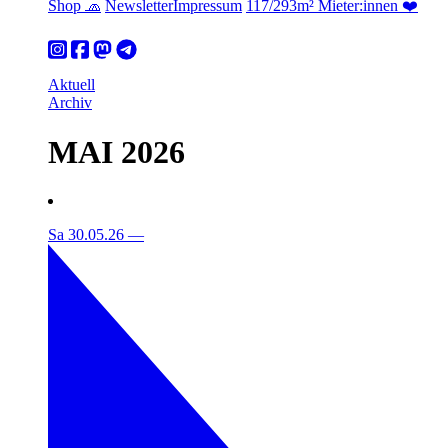
Shop 🧢
Newsletter
Impressum
117/293m² Mieter:innen ❤️
Aktuell
Archiv
MAI 2026
Sa 30.05.26
—