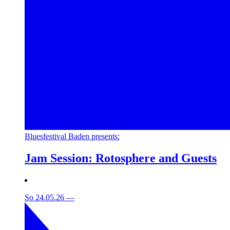
Bluesfestival Baden presents:
Jam Session: Rotosphere and Guests
So 24.05.26
—