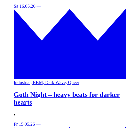
Sa 16.05.26
—
Industrial, EBM, Dark Wave, Queer
Goth Night – heavy beats for darker
hearts
Fr 15.05.26
—