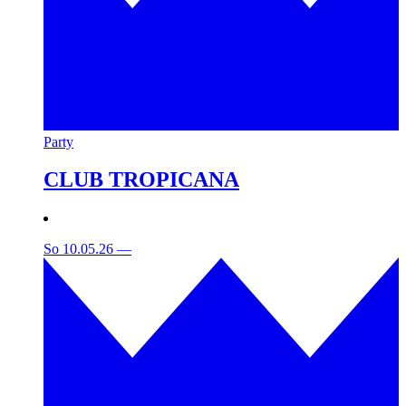
Party
CLUB TROPICANA
So 10.05.26
—