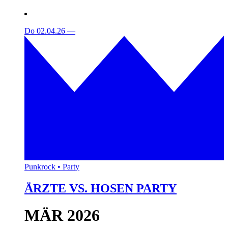
Do 02.04.26
—
Punkrock • Party
ÄRZTE VS. HOSEN PARTY
MÄR 2026