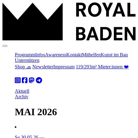
Programm
Infos
Awareness
Kontakt
Mithelfen
Kunst im Bau
Unterstützen
Shop 🧢
Newsletter
Impressum
119/293m² Mieter:innen ❤️
Aktuell
Archiv
MAI 2026
Sa 30.05.26
—