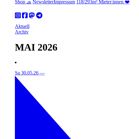
Shop 🧢
Newsletter
Impressum
118/293m² Mieter:innen ❤️
Aktuell
Archiv
MAI 2026
Sa 30.05.26
—