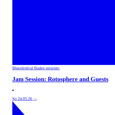
Bluesfestival Baden presents:
Jam Session: Rotosphere and Guests
So 24.05.26
—