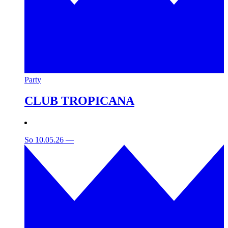
Party
CLUB TROPICANA
So 10.05.26
—