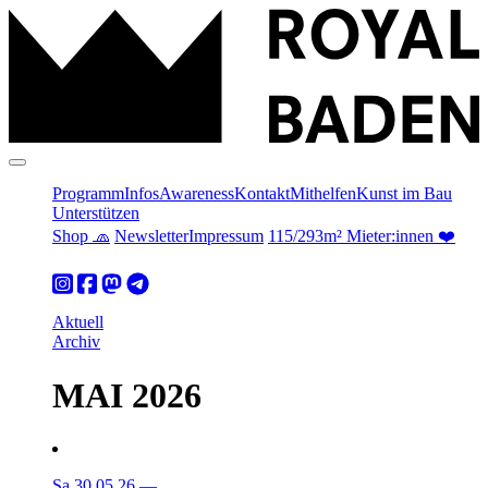
Programm
Infos
Awareness
Kontakt
Mithelfen
Kunst im Bau
Unterstützen
Shop 🧢
Newsletter
Impressum
115/293m² Mieter:innen ❤️
Aktuell
Archiv
MAI 2026
Sa 30.05.26
—