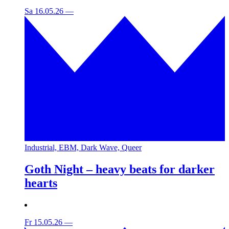
Sa 16.05.26
—
Industrial, EBM, Dark Wave, Queer
Goth Night – heavy beats for darker
hearts
Fr 15.05.26
—