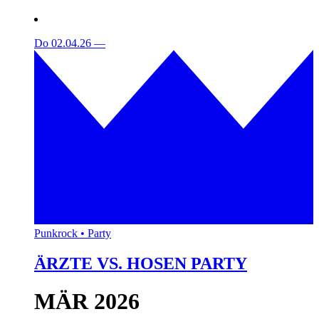
Do 02.04.26
—
Punkrock • Party
ÄRZTE VS. HOSEN PARTY
MÄR 2026