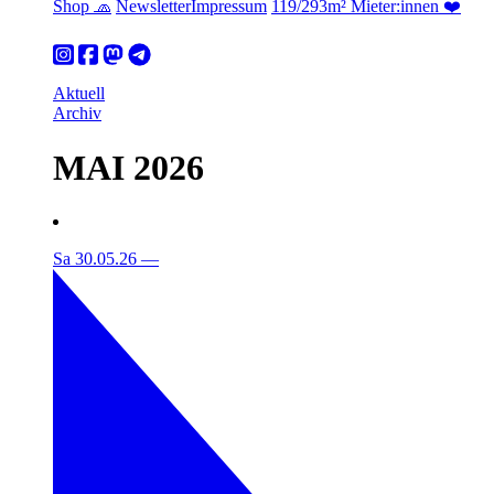
Shop 🧢
Newsletter
Impressum
119/293m² Mieter:innen ❤️
Aktuell
Archiv
MAI 2026
Sa 30.05.26
—