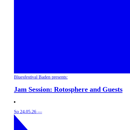
Bluesfestival Baden presents:
Jam Session: Rotosphere and Guests
So 24.05.26
—