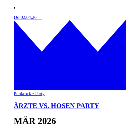
Do 02.04.26
—
Punkrock • Party
ÄRZTE VS. HOSEN PARTY
MÄR 2026