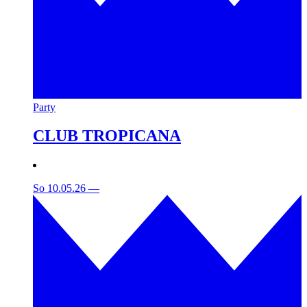
Party
CLUB TROPICANA
So 10.05.26
—