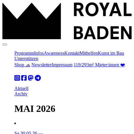
Programm
Infos
Awareness
Kontakt
Mithelfen
Kunst im Bau
Unterstützen
Shop 🧢
Newsletter
Impressum
119/293m² Mieter:innen ❤️
Aktuell
Archiv
MAI 2026
Sa 30.05.26
—