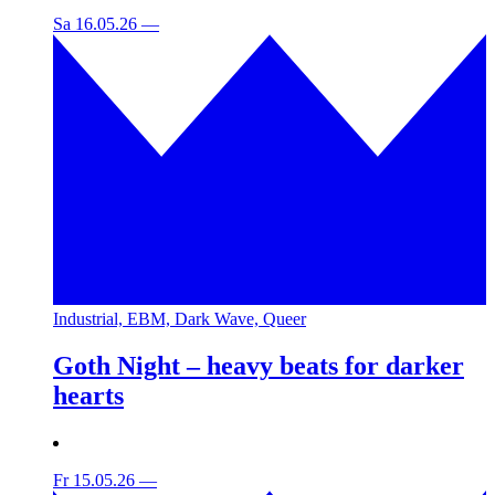
Sa 16.05.26
—
Industrial, EBM, Dark Wave, Queer
Goth Night – heavy beats for darker
hearts
Fr 15.05.26
—