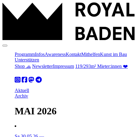
Programm
Infos
Awareness
Kontakt
Mithelfen
Kunst im Bau
Unterstützen
Shop 🧢
Newsletter
Impressum
119/293m² Mieter:innen ❤️
Aktuell
Archiv
MAI 2026
Sa 30.05.26
—