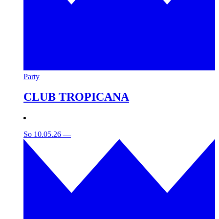
Party
CLUB TROPICANA
So 10.05.26
—