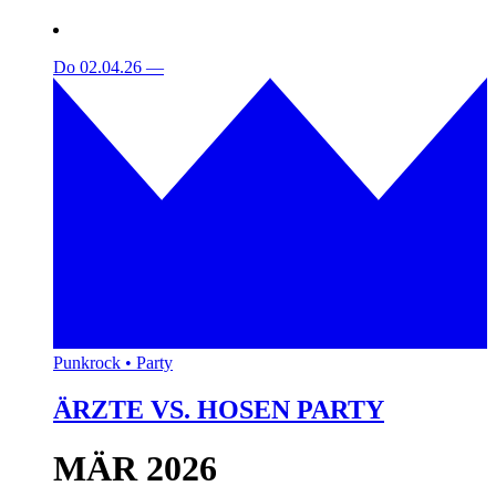
Do 02.04.26
—
Punkrock • Party
ÄRZTE VS. HOSEN PARTY
MÄR 2026