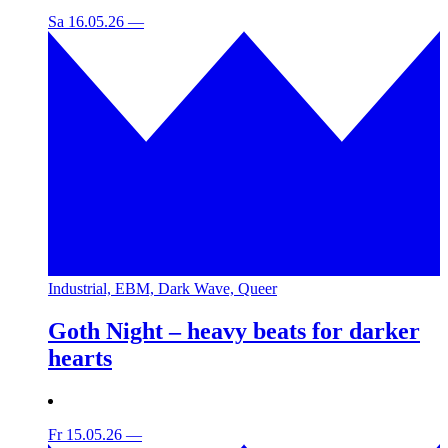
Sa 16.05.26
—
Industrial, EBM, Dark Wave, Queer
Goth Night – heavy beats for darker
hearts
Fr 15.05.26
—