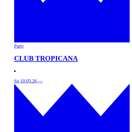
Party
CLUB TROPICANA
So 10.05.26
—