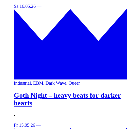
Sa 16.05.26
—
Industrial, EBM, Dark Wave, Queer
Goth Night – heavy beats for darker
hearts
Fr 15.05.26
—