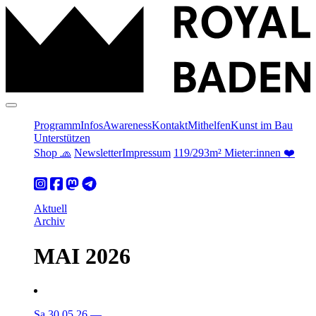
Programm
Infos
Awareness
Kontakt
Mithelfen
Kunst im Bau
Unterstützen
Shop 🧢
Newsletter
Impressum
119/293m² Mieter:innen ❤️
Aktuell
Archiv
MAI 2026
Sa 30.05.26
—