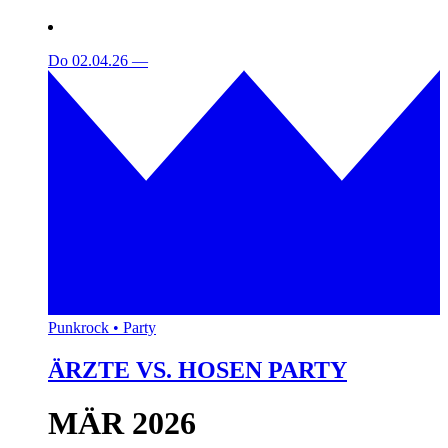
Do 02.04.26
—
Punkrock • Party
ÄRZTE VS. HOSEN PARTY
MÄR 2026