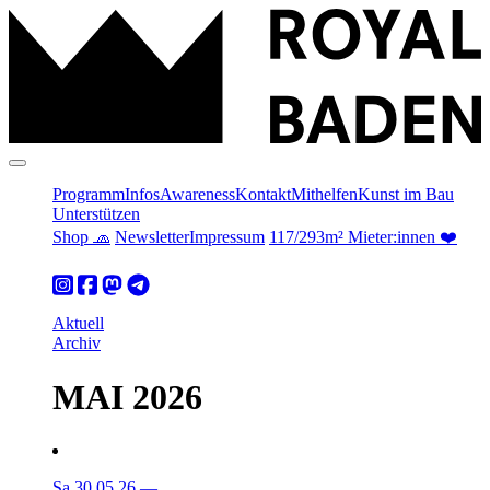
Programm
Infos
Awareness
Kontakt
Mithelfen
Kunst im Bau
Unterstützen
Shop 🧢
Newsletter
Impressum
117/293m² Mieter:innen ❤️
Aktuell
Archiv
MAI 2026
Sa 30.05.26
—