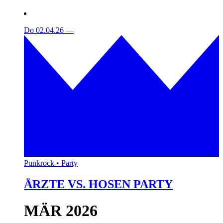
Do 02.04.26
—
Punkrock • Party
ÄRZTE VS. HOSEN PARTY
MÄR 2026