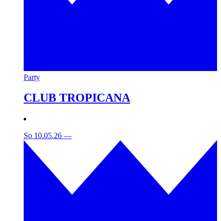
Party
CLUB TROPICANA
So 10.05.26
—