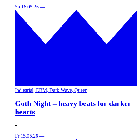
Sa 16.05.26
—
Industrial, EBM, Dark Wave, Queer
Goth Night – heavy beats for darker
hearts
Fr 15.05.26
—