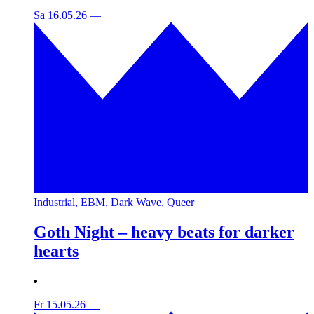
Sa 16.05.26
—
Industrial, EBM, Dark Wave, Queer
Goth Night – heavy beats for darker
hearts
Fr 15.05.26
—