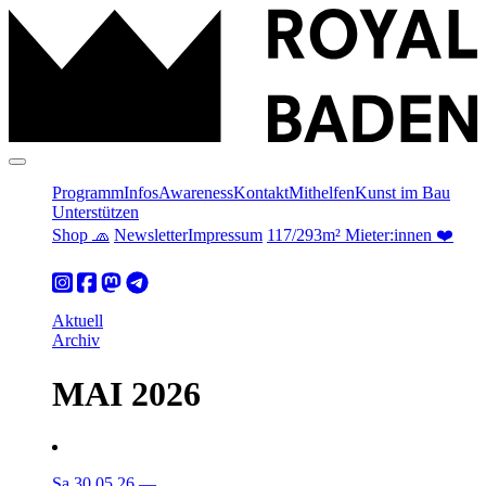
Programm
Infos
Awareness
Kontakt
Mithelfen
Kunst im Bau
Unterstützen
Shop 🧢
Newsletter
Impressum
117/293m² Mieter:innen ❤️
Aktuell
Archiv
MAI 2026
Sa 30.05.26
—