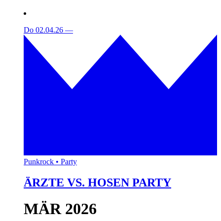
Do 02.04.26
—
Punkrock • Party
ÄRZTE VS. HOSEN PARTY
MÄR 2026