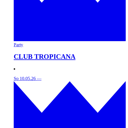
Party
CLUB TROPICANA
So 10.05.26
—