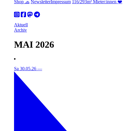
Shop 🧢
Newsletter
Impressum
116/293m² Mieter:innen ❤️
Aktuell
Archiv
MAI 2026
Sa 30.05.26
—