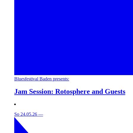
Bluesfestival Baden presents:
Jam Session: Rotosphere and Guests
So 24.05.26
—