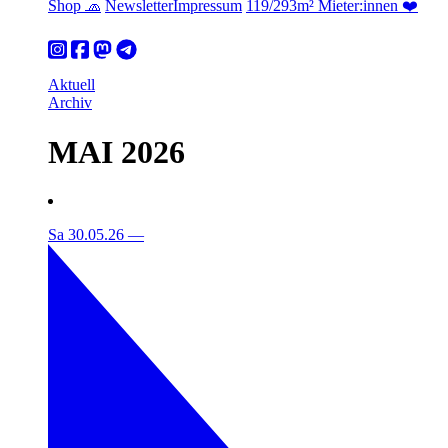
Shop 🧢
Newsletter
Impressum
119/293m² Mieter:innen ❤️
Aktuell
Archiv
MAI 2026
Sa 30.05.26
—