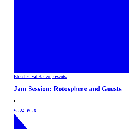
Bluesfestival Baden presents:
Jam Session: Rotosphere and Guests
So 24.05.26
—