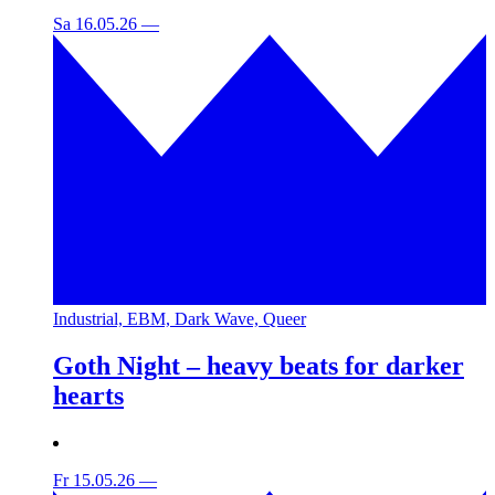
Sa 16.05.26
—
Industrial, EBM, Dark Wave, Queer
Goth Night – heavy beats for darker
hearts
Fr 15.05.26
—