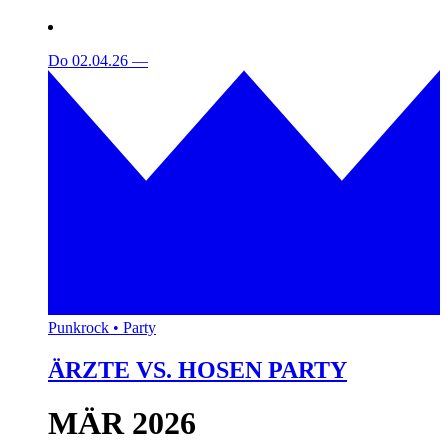
Do 02.04.26
—
Punkrock • Party
ÄRZTE VS. HOSEN PARTY
MÄR 2026