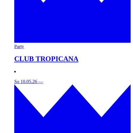
Party
CLUB TROPICANA
So 10.05.26
—