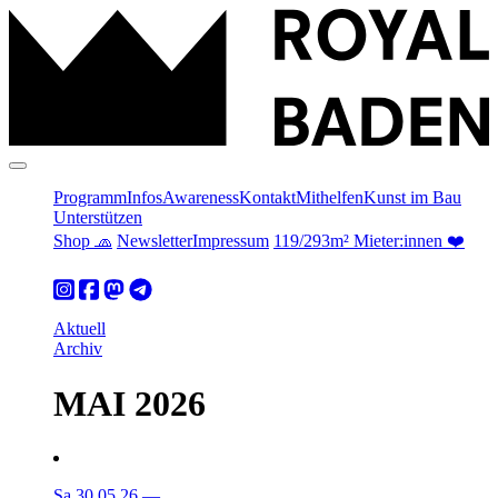
Programm
Infos
Awareness
Kontakt
Mithelfen
Kunst im Bau
Unterstützen
Shop 🧢
Newsletter
Impressum
119/293m² Mieter:innen ❤️
Aktuell
Archiv
MAI 2026
Sa 30.05.26
—